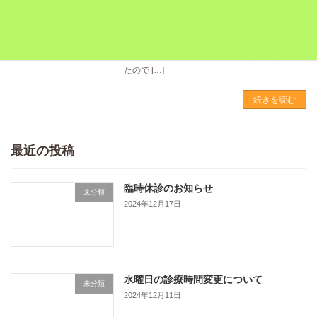
こんにちは、くまの犬猫病院です！ この度ホー
ムページがリニューアルされました！病院の仲
間たちやスタッフたちのイラストや、新しい料
金表など全体的に大きく変わりましたので、是
非ご覧ください♪ 最近一気に暑くなってきまし
たので […]
続きを読む
最近の投稿
臨時休診のお知らせ
未分類
2024年12月17日
水曜日の診療時間変更について
未分類
2024年12月11日